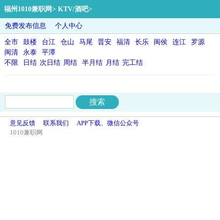
福州1010兼职网
>
KTV/酒吧
>
免费发布信息
个人中心
全市
鼓楼
台江
仓山
马尾
晋安
福清
长乐
闽侯
连江
罗源
闽清
永泰
平潭
不限
日结
次日结
周结
半月结
月结
完工结
意见反馈
联系我们
APP下载、微信公众号
1010兼职网