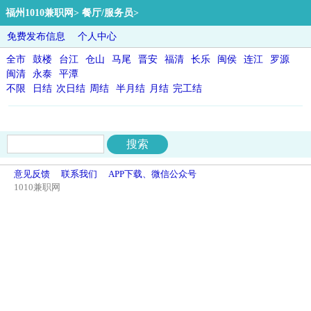
福州1010兼职网
>
餐厅/服务员
>
免费发布信息
个人中心
全市
鼓楼
台江
仓山
马尾
晋安
福清
长乐
闽侯
连江
罗源
闽清
永泰
平潭
不限
日结
次日结
周结
半月结
月结
完工结
意见反馈
联系我们
APP下载、微信公众号
1010兼职网