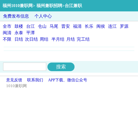
福州1010兼职网
>
福州兼职招聘
>台江兼职
免费发布信息
个人中心
全市
鼓楼
台江
仓山
马尾
晋安
福清
长乐
闽侯
连江
罗源
闽清
永泰
平潭
不限
日结
次日结
周结
半月结
月结
完工结
意见反馈
联系我们
APP下载、微信公众号
1010兼职网