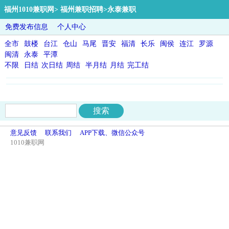
福州1010兼职网
>
福州兼职招聘
>永泰兼职
免费发布信息
个人中心
全市
鼓楼
台江
仓山
马尾
晋安
福清
长乐
闽侯
连江
罗源
闽清
永泰
平潭
不限
日结
次日结
周结
半月结
月结
完工结
意见反馈
联系我们
APP下载、微信公众号
1010兼职网